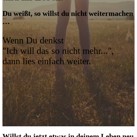
Du weißt, so willst du nicht weitermachen
…
Wenn Du denkst
"Ich will das so nicht mehr...",
dann lies einfach weiter.
Willst du jetzt etwas in deinem Leben neu