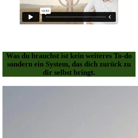
Was du brauchst ist kein weiteres To-do
s
ondern ein System, das dich zurück zu
dir selbst bringt.