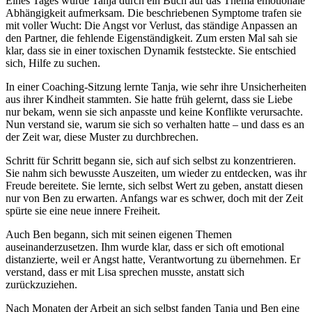
Eines Tages wurde Tanja durch ein Buch auf das Thema emotionale
Abhängigkeit aufmerksam. Die beschriebenen Symptome trafen sie
mit voller Wucht: Die Angst vor Verlust, das ständige Anpassen an
den Partner, die fehlende Eigenständigkeit. Zum ersten Mal sah sie
klar, dass sie in einer toxischen Dynamik feststeckte. Sie entschied
sich, Hilfe zu suchen.
In einer Coaching-Sitzung lernte Tanja
, wie sehr ihre Unsicherheiten
aus ihrer Kindheit stammten. Sie hatte früh gelernt, dass sie Liebe
nur bekam, wenn sie sich anpasste und keine Konflikte verursachte.
Nun verstand sie, warum sie sich so verhalten hatte – und dass es an
der Zeit war, diese Muster zu durchbrechen.
Schritt für Schritt begann sie, sich auf sich selbst zu konzentrieren.
Sie nahm sich bewusste Auszeiten, um wieder zu entdecken, was ihr
Freude bereitete. Sie lernte, sich selbst Wert zu geben, anstatt diesen
nur von Ben zu erwarten. Anfangs war es schwer, doch mit der Zeit
spürte sie eine neue innere Freiheit.
Auch Ben begann, sich mit seinen eigenen Themen
auseinanderzusetzen. Ihm wurde klar, dass er sich oft emotional
distanzierte, weil er Angst hatte, Verantwortung zu übernehmen. Er
verstand, dass er mit Lisa sprechen musste, anstatt sich
zurückzuziehen.
Nach Monaten der Arbeit an sich selbst fanden Tanja und Ben eine