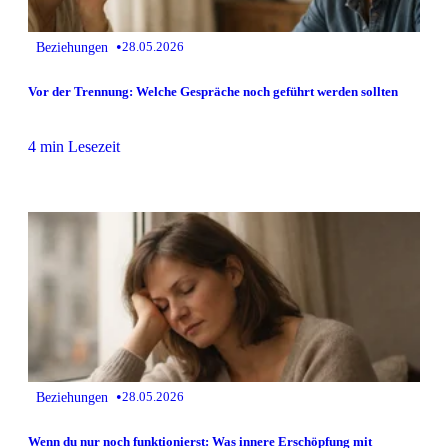
•
Beziehungen
28.05.2026
Vor der Trennung: Welche Gespräche noch geführt werden sollten
4 min Lesezeit
•
Beziehungen
28.05.2026
Wenn du nur noch funktionierst: Was innere Erschöpfung mit