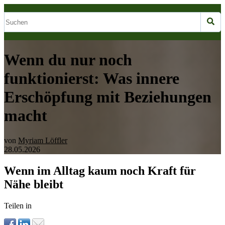
Wenn du nur noch
funktionierst: Was innere
Erschöpfung mit Beziehungen
macht
von
Myriam Löffler
28.05.2026
Wenn im Alltag kaum noch Kraft für
Nähe bleibt
Teilen in