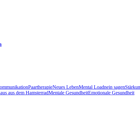
n
ommunikation
Paartherapie
Neues Leben
Mental Load
nein sagen
Stärku
aus aus dem Hamsterrad
Mentale Gesundheit
Emotionale Gesundheit