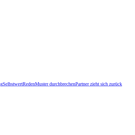
ng
Selbstwert
Reden
Muster durchbrechen
Partner zieht sich zurück