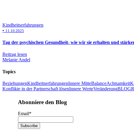
Kindheitserfahrungen
•
11.10.2025
Tag der psychischen Gesundheit- wie wir sie erhalten und stärke
Beitrag lesen
Melanie Andel
Topics
Beziehungen
Kindheitserfahrungen
Innere Mitte
Balance
Achtsamkeit
K
Konflikte in der Partnerschaft lösen
Innere Werte
Veränderung
BLOG
R
Abonniere den Blog
Email
*